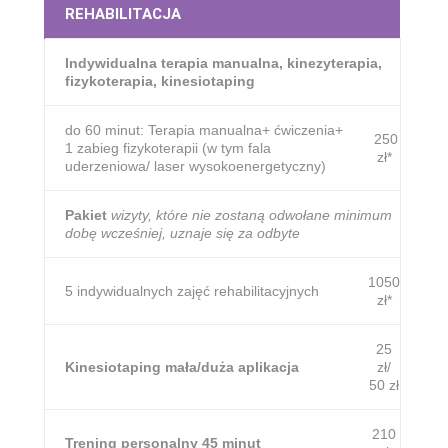
REHABILITACJA
Indywidualna terapia manualna, kinezyterapia,
fizykoterapia, kinesiotaping
do 60 minut: Terapia manualna+ ćwiczenia+
250
1 zabieg fizykoterapii (w tym fala
zł*
uderzeniowa/ laser wysokoenergetyczny)
Pakiet
wizyty, które nie zostaną odwołane minimum
dobę wcześniej, uznaje się za odbyte
1050
5 indywidualnych zajęć rehabilitacyjnych
zł*
25
Kinesiotaping mała/duża aplikacja
zł/
50 zł
210
Trening personalny 45 minut