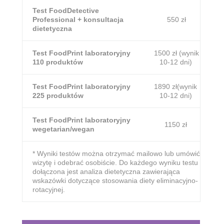
Test FoodDetective
Professional + konsultacja
550 zł
dietetyczna
Test FoodPrint laboratoryjny
1500 zł (wynik
110 produktów
10-12 dni)
Test FoodPrint laboratoryjny
1890 zł(wynik
225 produktów
10-12 dni)
Test FoodPrint laboratoryjny
1150 zł
wegetarian/wegan
* Wyniki testów można otrzymać mailowo lub umówić
wizytę i odebrać osobiście. Do każdego wyniku testu
dołączona jest analiza dietetyczna zawierająca
wskazówki dotyczące stosowania diety eliminacyjno-
rotacyjnej.