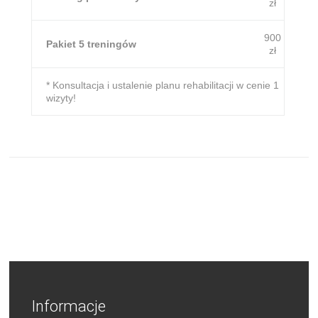
zł
900
Pakiet 5 treningów
zł
* Konsultacja i ustalenie planu rehabilitacji w cenie 1
wizyty!
Informacje