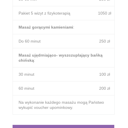
Pakiet 5 wizyt z fizykoterapią
1050 zł
Masaż gorącymi kamieniami
:
Do 60 minut
250 zł
Masaż ujędrniająco- wyszczuplający bańką
chińską
:
30 minut
100 zł
60 minut
200 zł
Na wykonanie każdego masażu mogą Państwo
wykupić voucher upominkowy.