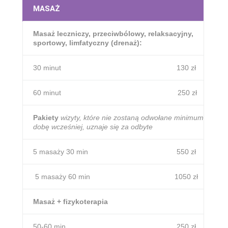
MASAŻ
Masaż leczniczy, przeciwbólowy, relaksacyjny,
sportowy, limfatyczny (drenaż):
30 minut
130 zł
60 minut
250 zł
Pakiety
wizyty, które nie zostaną odwołane minimum
dobę wcześniej, uznaje się za odbyte
5 masaży 30 min
550 zł
5 masaży 60 min
1050 zł
Masaż + fizykoterapia
50-60 min
250 zł